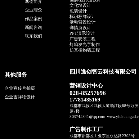
逸创简介
文化墙设计
企业理念
包装设计
标识标牌设计
作品案例
活动背景设计
新闻咨询
详情页设计
PPT演示设计
联系我们
广告安装工程
灯箱发光字制作
仿真植物墙工程
请输入文本
四川逸创智云科技有限公司
其他服务
营销设计中心
企业宣传片拍摄
028-85257696
企业吉祥物设计
17781485169
成都市武候区武侯大道顺江段88号
万茂
厦7楼
363745341@qq.com
www.yichuangad.
广告制作工厂
成都市新都区工业东区永达路2303号